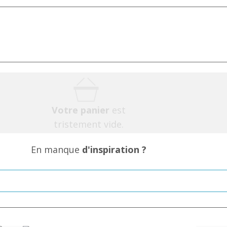
Votre panier
est
tristement vide.
En manque
d'inspiration ?