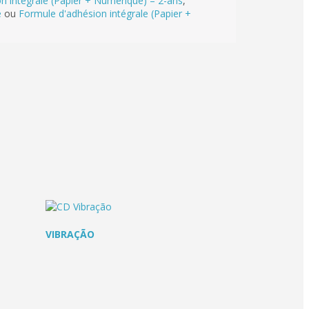
n intégrale (Papier + Numérique) – 2-ans
,
e
ou
Formule d'adhésion intégrale (Papier +
VIBRAÇÃO