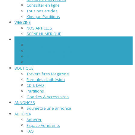
Consulter en ligne
Tous nos articles
Kiosque Partitions
WEBZINE
NOS ARTICLES
SCÈNE NUMÉRIQUE
ÉVÉNEMENTS
Tous les événements
Evénements La Traversière
Soumettre votre événement
Mes événements
BOUTIQUE
Traversières Magazine
Formules d’adhésion
CD & DVD
Partitions
Goodies & Accessoires
ANNONCES
Soumettre une annonce
ADHÉRER
Adhérer
Espace Adhérents
FAQ