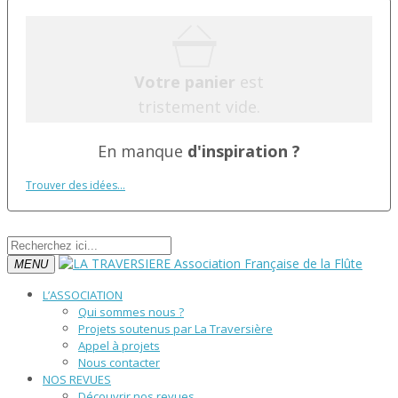
Votre panier
est
tristement vide.
En manque
d'inspiration ?
Trouver des idées...
MENU
L’ASSOCIATION
Qui sommes nous ?
Projets soutenus par La Traversière
Appel à projets
Nous contacter
NOS REVUES
Découvrir nos revues