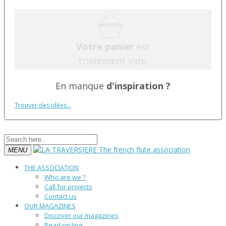
Votre panier
est
tristement vide.
En manque
d'inspiration ?
Trouver des idées...
MENU
THE ASSOCIATION
Who are we ?
Call for projects
Contact us
OUR MAGAZINES
Discover our magazines
Read on line