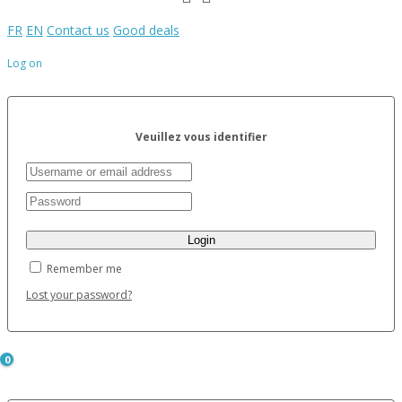
FR
EN
Contact us
Good deals
Log on
Veuillez vous identifier
Remember me
Lost your password?
0