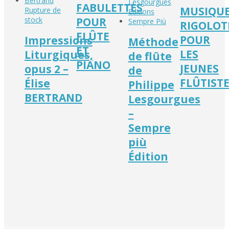
FABULETTES
MUSIQU
Rupture de
stock
POUR
RIGOLOT
FLÛTE
POUR
Impressions
Méthode
ET
LES
Liturgiques,
de flûte
PIANO
JEUNES
opus 2 –
de
FLÛTIST
Élise
Philippe
BERTRAND
Lesgourgues
–
Sempre
più
Édition