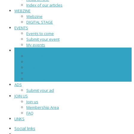
Index of our articles
WEBZINE
Webzine
DIGITAL STAGE
EVENTS
Events to come
Submit your event
My events
SHOP
Traversières Magazine
Membership Formulas
CD & DVD
Music Sheets
Goodies & Accessories
ADS
Submit your ad
JOIN US
Join us
Membership Area
FAQ
LINKS
Social links