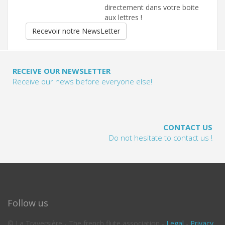
directement dans votre boite
aux lettres !
Recevoir notre NewsLetter
RECEIVE OUR NEWSLETTER
Receive our news before everyone else!
CONTACT US
Do not hesitate to contact us !
Follow us
© La Traversière - The french flute association -
Legal
-
Privacy