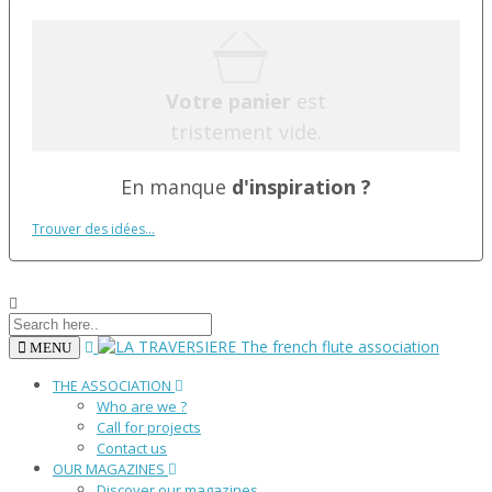
Votre panier
est
tristement vide.
En manque
d'inspiration ?
Trouver des idées...
MENU
THE ASSOCIATION
Who are we ?
Call for projects
Contact us
OUR MAGAZINES
Discover our magazines