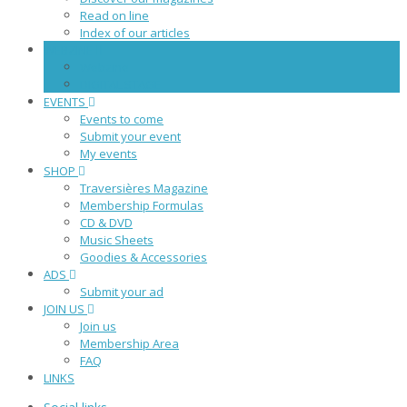
Read on line
Index of our articles
WEBZINE
Webzine
DIGITAL STAGE
EVENTS
Events to come
Submit your event
My events
SHOP
Traversières Magazine
Membership Formulas
CD & DVD
Music Sheets
Goodies & Accessories
ADS
Submit your ad
JOIN US
Join us
Membership Area
FAQ
LINKS