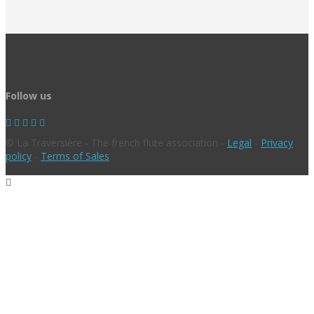
Follow us
© La Traversière - The french flute association -
Legal
-
Privacy
policy
-
Terms of Sales