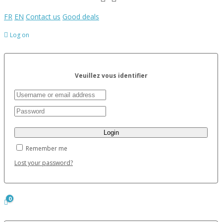
FR
EN
Contact us
Good deals
Log on
Veuillez vous identifier
Remember me
Lost your password?
0