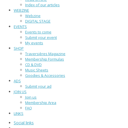
Index of our articles
WEBZINE
Webzine
DIGITAL STAGE
EVENTS
Events to come
Submit your event
My events
SHOP
Traversières Magazine
Membership Formulas
CD & DVD
Music Sheets
Goodies & Accessories
ADS
Submit your ad
JOIN US
Join us
Membership Area
FAQ
LINKS
Social links