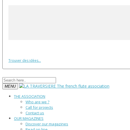
Trouver des idées...
MENU
THE ASSOCIATION
Who are we ?
Call for projects
Contact us
OUR MAGAZINES
Discover our magazines
Read on line