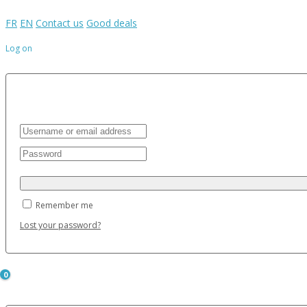
FR
EN
Contact us
Good deals
Log on
Remember me
Lost your password?
0