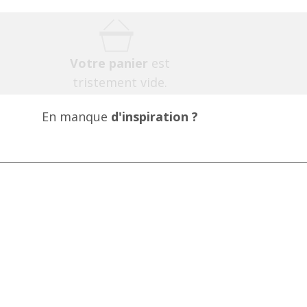
Votre panier
est
tristement vide.
En manque
d'inspiration ?