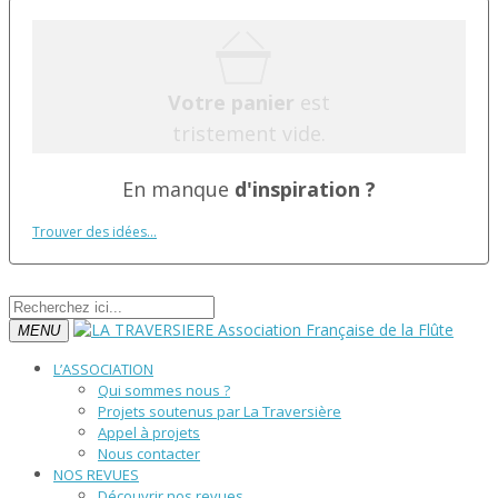
Votre panier
est
tristement vide.
En manque
d'inspiration ?
Trouver des idées...
MENU
L’ASSOCIATION
Qui sommes nous ?
Projets soutenus par La Traversière
Appel à projets
Nous contacter
NOS REVUES
Découvrir nos revues