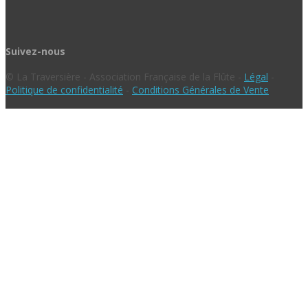
Suivez-nous
© La Traversière - Association Française de la Flûte -
Légal
-
Politique de confidentialité
-
Conditions Générales de Vente