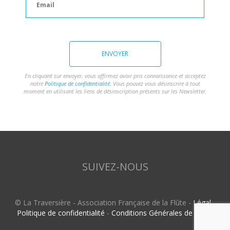
ENVOYER
En cliquant sur envoyer, vous affirmez avoir pris connaissance et acceptez
notre
Politique de confidentialité.
Vous pouvez vous désinscrire à tout
moment en utilisant les liens de désinscription présents sur les Newsletter.
SUIVEZ-NOUS
© La Traversière - Association Française de la Flûte -
Légal
-
Politique de confidentialité
-
Conditions Générales de Vente