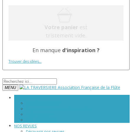
Votre panier
est
tristement vide.
En manque
d'inspiration ?
Trouver des idées...
MENU
L’ASSOCIATION
Qui sommes nous ?
Projets soutenus par La Traversière
Appel à projets
Nous contacter
NOS REVUES
Découvrir nos revues