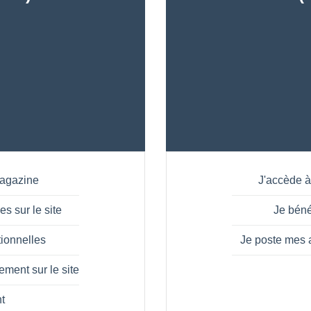
Magazine
J'accède à
s sur le site
Je béné
tionnelles
Je poste mes 
ment sur le site
t