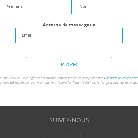
Adresse de messagerie
ENVOYER
nt sur envoyer, vous affirmez avoir pris connaissance et acceptez notre
Politique de confidentia
z vous désinscrire à tout moment en utilisant les liens de désinscription présents sur les Newsl
SUIVEZ-NOUS