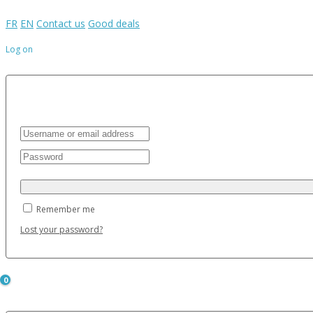
FR
EN
Contact us
Good deals
Log on
Remember me
Lost your password?
0