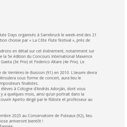
 Flute Days organisés à Sarrebruck le week-end des 21
on choisie par « La Côte Flute festival », près de
endrons en détail sur cet événement, notamment sur
de la 5e édition du Concours International Maxence
Gaeta (3e Prix) et Federico Altare (4e Prix). Le
 de Verrières-le-Buisson (91) en 2010. L’œuvre devra
e déroulera sous forme de concert, aura lieu le
positeurs finalistes.
s élèves à Cologne d’András Adorján, dont vous
 a quelques mois, ainsi qu’un portrait dans la
uvrir Aperto dirigé par le flûtiste et professeur au
vembre 2025 au Conservatoire de Puteaux (92), lieu
ose arriveront bientôt !
d’année.