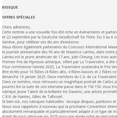
KIOSQUE
OFFRES SPÉCIALES
Chers adhérents,
Cette rentrée a une nouvelle fois été riche en événements et parten
et 22 septembre par la Deutsche Gesellschaft für Flöte. Du 3 au 6 oc
Genève, pour célébrer ses dix ans d’existence.
Nous étions également partenaires du Concours International Maxen
la journée anniversaire des 90 ans de Maxence Larrieu, dans notre 
Larrieu est le jeune américain de 17 ans, Julin Cheung. Les trois autr
Premier Prix de l’épreuve artistique, offert par La Traversière, a été
Pour commencer l’année 2025, La Traversière soutiendra le Prix Ved
être écrite pour 10 flûtes (4 flûtes alto, 4 flûtes basses et 2 flûtes
dimanche 19 janvier 2025. Deux membres du C.A. de La Traversière fe
Dans ce numéro, vous retrouvez un magnifique portrait de Carlos Ja
pourrez lire la suite de son interview parue dans le TM 150. Vous t
rubrique Jeune Talent de la brillante Iris Daverio, une artiste prome
C.R.R. de Nantes, Gilles de Talhouët.
Et bien sûr, nos rubriques habituelles : kiosque disques, partitions et
Nous vous rappelons à nouveau que la prochaine Convention Internat
absolument remarquable et particulièrement adapté à ce type de man
Avant de nous retrouver en 2025 pour une année riche en rencontres