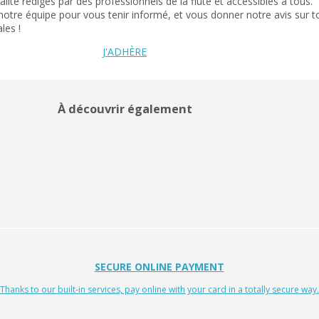
ité rédigés par des professionnels de la flûte et accessibles à tous.
tre équipe pour vous tenir informé, et vous donner notre avis sur tout
les !
J'ADHÈRE
À découvrir également
SECURE ONLINE PAYMENT
Thanks to our built-in services, pay online with your card in a totally secure way.