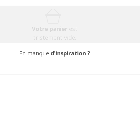
Votre panier
est
tristement vide.
En manque
d'inspiration ?