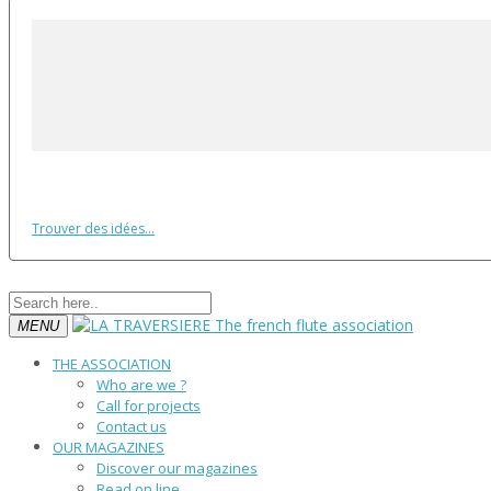
Trouver des idées...
MENU
THE ASSOCIATION
Who are we ?
Call for projects
Contact us
OUR MAGAZINES
Discover our magazines
Read on line