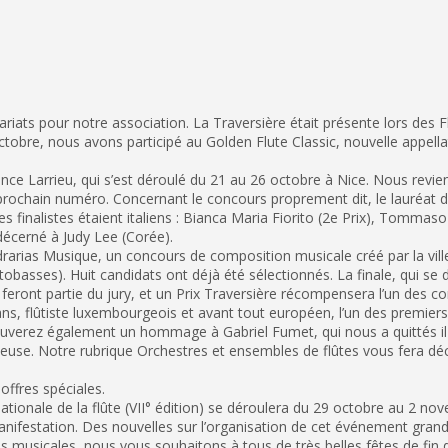
ariats pour notre association. La Traversière était présente lors des
tobre, nous avons participé au Golden Flute Classic, nouvelle appellati
ce Larrieu, qui s’est déroulé du 21 au 26 octobre à Nice. Nous revi
prochain numéro. Concernant le concours proprement dit, le lauréat 
es finalistes étaient italiens : Bianca Maria Fiorito (2e Prix), Tommaso 
 décerné à Judy Lee (Corée).
rarias Musique, un concours de composition musicale créé par la ville
 octobasses). Huit candidats ont déjà été sélectionnés. La finale, qui s
ront partie du jury, et un Prix Traversière récompensera l’un des com
ns, flûtiste luxembourgeois et avant tout européen, l’un des premier
rouverez également un hommage à Gabriel Fumet, qui nous a quittés il y
tteuse. Notre rubrique Orchestres et ensembles de flûtes vous fera déco
 offres spéciales.
ionale de la flûte (VII° édition) se déroulera du 29 octobre au 2 no
ifestation. Des nouvelles sur l’organisation de cet événement grandi
 musicales, nous vous souhaitons à tous de très belles fêtes de fin 