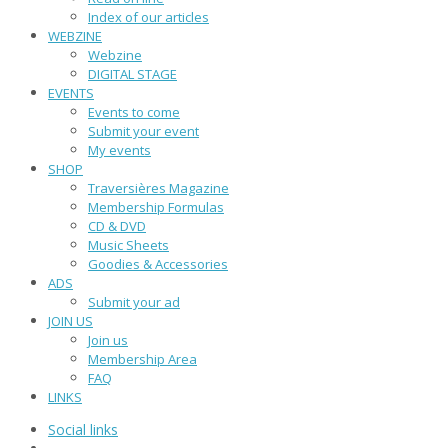
Index of our articles
WEBZINE
Webzine
DIGITAL STAGE
EVENTS
Events to come
Submit your event
My events
SHOP
Traversières Magazine
Membership Formulas
CD & DVD
Music Sheets
Goodies & Accessories
ADS
Submit your ad
JOIN US
Join us
Membership Area
FAQ
LINKS
Social links