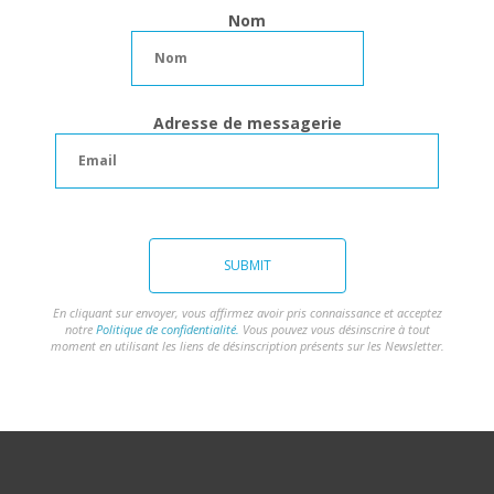
Nom
Adresse de messagerie
SUBMIT
En cliquant sur envoyer, vous affirmez avoir pris connaissance et acceptez
notre
Politique de confidentialité.
Vous pouvez vous désinscrire à tout
moment en utilisant les liens de désinscription présents sur les Newsletter.