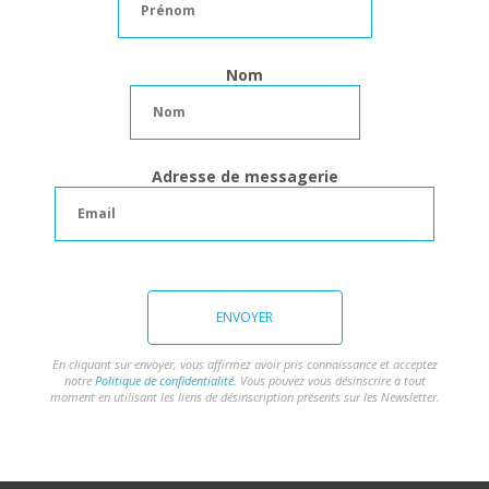
Nom
Adresse de messagerie
ENVOYER
En cliquant sur envoyer, vous affirmez avoir pris connaissance et acceptez
notre
Politique de confidentialité.
Vous pouvez vous désinscrire à tout
moment en utilisant les liens de désinscription présents sur les Newsletter.