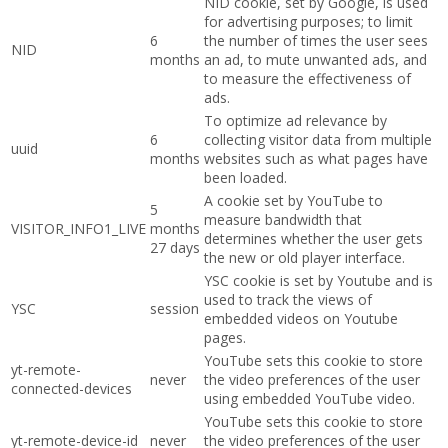
NID cookie, set by Google, is used
for advertising purposes; to limit
6
the number of times the user sees
NID
months
an ad, to mute unwanted ads, and
to measure the effectiveness of
ads.
To optimize ad relevance by
6
collecting visitor data from multiple
uuid
months
websites such as what pages have
been loaded.
A cookie set by YouTube to
5
measure bandwidth that
VISITOR_INFO1_LIVE
months
determines whether the user gets
27 days
the new or old player interface.
YSC cookie is set by Youtube and is
used to track the views of
YSC
session
embedded videos on Youtube
pages.
YouTube sets this cookie to store
yt-remote-
never
the video preferences of the user
connected-devices
using embedded YouTube video.
YouTube sets this cookie to store
yt-remote-device-id
never
the video preferences of the user