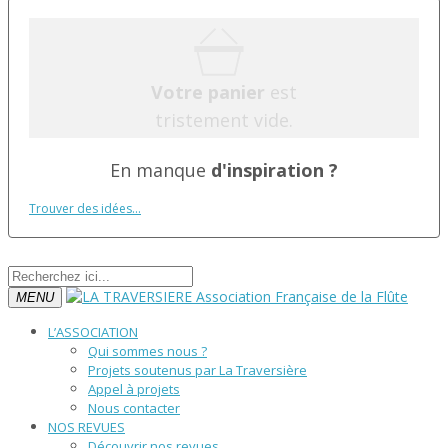
Votre panier
est
tristement vide.
En manque
d'inspiration ?
Trouver des idées...
MENU
L’ASSOCIATION
Qui sommes nous ?
Projets soutenus par La Traversière
Appel à projets
Nous contacter
NOS REVUES
Découvrir nos revues