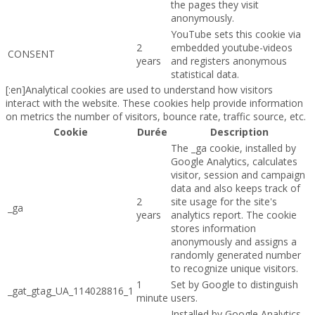
the pages they visit
anonymously.
YouTube sets this cookie via
2
embedded youtube-videos
CONSENT
years
and registers anonymous
statistical data.
[:en]Analytical cookies are used to understand how visitors
interact with the website. These cookies help provide information
on metrics the number of visitors, bounce rate, traffic source, etc.
Cookie
Durée
Description
The _ga cookie, installed by
Google Analytics, calculates
visitor, session and campaign
data and also keeps track of
2
site usage for the site's
_ga
years
analytics report. The cookie
stores information
anonymously and assigns a
randomly generated number
to recognize unique visitors.
1
Set by Google to distinguish
_gat_gtag_UA_114028816_1
minute
users.
Installed by Google Analytics,