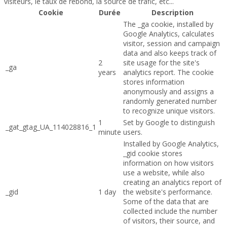
visiteurs, le taux de rebond, la source de trafic, etc...
Cookie
Durée
Description
The _ga cookie, installed by
Google Analytics, calculates
visitor, session and campaign
data and also keeps track of
2
site usage for the site's
_ga
years
analytics report. The cookie
stores information
anonymously and assigns a
randomly generated number
to recognize unique visitors.
1
Set by Google to distinguish
_gat_gtag_UA_114028816_1
minute
users.
Installed by Google Analytics,
_gid cookie stores
information on how visitors
use a website, while also
creating an analytics report of
_gid
1 day
the website's performance.
Some of the data that are
collected include the number
of visitors, their source, and