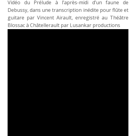
Vidéo du Prélude à l’après-midi d’un faune de
Debussy, dans une transcription inédite pour flûte et
guitare par Vincent Airault, enregistré au Théâtre
Blossac à Châtellerault par Lusankar productions