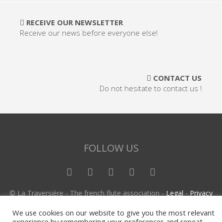
RECEIVE OUR NEWSLETTER
Receive our news before everyone else!
CONTACT US
Do not hesitate to contact us !
FOLLOW US
© La Traversière - The french flute association -
Legal
-
Privacy
policy
-
Terms of Sales
We use cookies on our website to give you the most relevant
experience by remembering your preferences and repeat