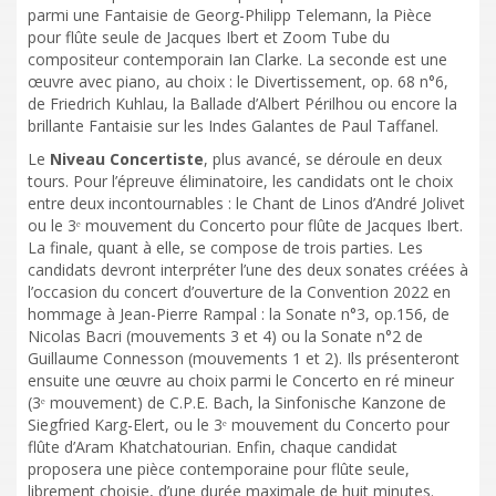
parmi une Fantaisie de Georg-Philipp Telemann, la Pièce
pour flûte seule de Jacques Ibert et Zoom Tube du
compositeur contemporain Ian Clarke. La seconde est une
œuvre avec piano, au choix : le Divertissement, op. 68 n°6,
de Friedrich Kuhlau, la Ballade d’Albert Périlhou ou encore la
brillante Fantaisie sur les Indes Galantes de Paul Taffanel.
Le
Niveau Concertiste
, plus avancé, se déroule en deux
tours. Pour l’épreuve éliminatoire, les candidats ont le choix
entre deux incontournables : le Chant de Linos d’André Jolivet
ou le 3ᵉ mouvement du Concerto pour flûte de Jacques Ibert.
La finale, quant à elle, se compose de trois parties. Les
candidats devront interpréter l’une des deux sonates créées à
l’occasion du concert d’ouverture de la Convention 2022 en
hommage à Jean-Pierre Rampal : la Sonate n°3, op.156, de
Nicolas Bacri (mouvements 3 et 4) ou la Sonate n°2 de
Guillaume Connesson (mouvements 1 et 2). Ils présenteront
ensuite une œuvre au choix parmi le Concerto en ré mineur
(3ᵉ mouvement) de C.P.E. Bach, la Sinfonische Kanzone de
Siegfried Karg-Elert, ou le 3ᵉ mouvement du Concerto pour
flûte d’Aram Khatchatourian. Enfin, chaque candidat
proposera une pièce contemporaine pour flûte seule,
librement choisie, d’une durée maximale de huit minutes.