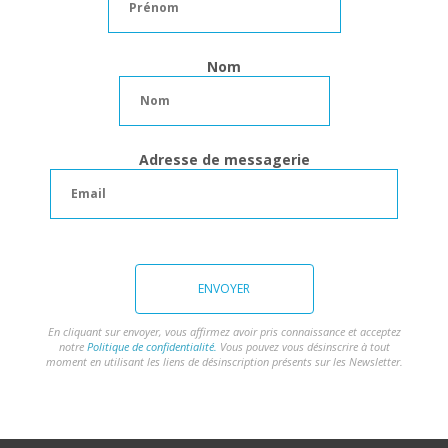
Nom
Adresse de messagerie
ENVOYER
En cliquant sur envoyer, vous affirmez avoir pris connaissance et acceptez
notre
Politique de confidentialité.
Vous pouvez vous désinscrire à tout
moment en utilisant les liens de désinscription présents sur les Newsletter.