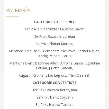
PALMARÈS
CATÉGORIE EXCELLENCE
1
er
Prix à l’unanimité : Faustine Daveti
2
e
Prix : Rozanne Loizeau
3
e
Prix : Florian Moreau
Mentions Très Bien : Aleksandra Nikifirova, Rachel Nguon,
Kaëlig Peloso, Sier Li
Mentions Bien : Daphnée Albini, Antoine Banos, Églantine
Cailliau, Juliette Gateau,
Augustin Giunta, Lilou Legroux, Tien Chia Yeh
CATÉGORIE CONCERTISTE
1
er
Prix : Varvara Kotarygina
2
e
Prix : Deniz Soydam
3
e
Prix : Haruka Tamura