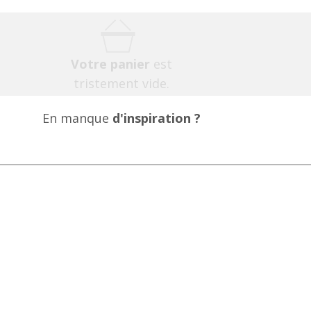
Votre panier
est
tristement vide.
En manque
d'inspiration ?