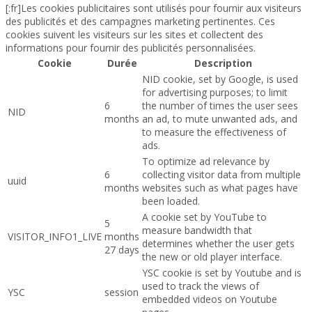
[:fr]Les cookies publicitaires sont utilisés pour fournir aux visiteurs
des publicités et des campagnes marketing pertinentes. Ces
cookies suivent les visiteurs sur les sites et collectent des
informations pour fournir des publicités personnalisées.
Cookie
Durée
Description
NID cookie, set by Google, is used
for advertising purposes; to limit
6
the number of times the user sees
NID
months
an ad, to mute unwanted ads, and
to measure the effectiveness of
ads.
To optimize ad relevance by
6
collecting visitor data from multiple
uuid
months
websites such as what pages have
been loaded.
A cookie set by YouTube to
5
measure bandwidth that
VISITOR_INFO1_LIVE
months
determines whether the user gets
27 days
the new or old player interface.
YSC cookie is set by Youtube and is
used to track the views of
YSC
session
embedded videos on Youtube