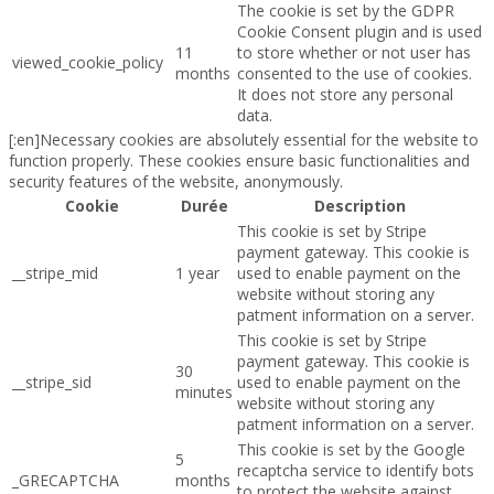
The cookie is set by the GDPR
Cookie Consent plugin and is used
11
to store whether or not user has
viewed_cookie_policy
months
consented to the use of cookies.
It does not store any personal
data.
[:en]Necessary cookies are absolutely essential for the website to
function properly. These cookies ensure basic functionalities and
security features of the website, anonymously.
Cookie
Durée
Description
This cookie is set by Stripe
payment gateway. This cookie is
__stripe_mid
1 year
used to enable payment on the
website without storing any
patment information on a server.
This cookie is set by Stripe
payment gateway. This cookie is
30
__stripe_sid
used to enable payment on the
minutes
website without storing any
patment information on a server.
This cookie is set by the Google
5
recaptcha service to identify bots
_GRECAPTCHA
months
to protect the website against