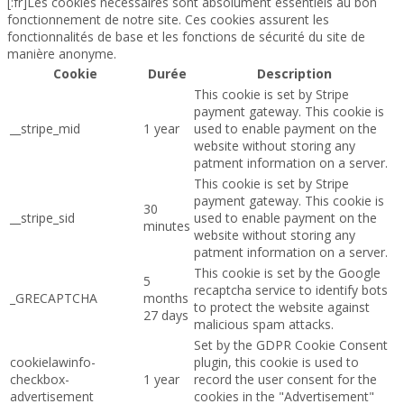
[:fr]Les cookies nécessaires sont absolument essentiels au bon
fonctionnement de notre site. Ces cookies assurent les
fonctionnalités de base et les fonctions de sécurité du site de
manière anonyme.
Cookie
Durée
Description
This cookie is set by Stripe
payment gateway. This cookie is
__stripe_mid
1 year
used to enable payment on the
website without storing any
patment information on a server.
This cookie is set by Stripe
payment gateway. This cookie is
30
__stripe_sid
used to enable payment on the
minutes
website without storing any
patment information on a server.
This cookie is set by the Google
5
recaptcha service to identify bots
_GRECAPTCHA
months
to protect the website against
27 days
malicious spam attacks.
Set by the GDPR Cookie Consent
cookielawinfo-
plugin, this cookie is used to
checkbox-
1 year
record the user consent for the
advertisement
cookies in the "Advertisement"