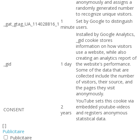
anonymously and assigns a
randomly generated number
to recognize unique visitors.
1
Set by Google to distinguish
_gat_gtag_UA_114028816_1
minute
users.
Installed by Google Analytics,
_gid cookie stores
information on how visitors
use a website, while also
creating an analytics report of
_gid
1 day
the website's performance.
Some of the data that are
collected include the number
of visitors, their source, and
the pages they visit
anonymously.
YouTube sets this cookie via
2
embedded youtube-videos
CONSENT
years
and registers anonymous
statistical data.
[:]
Publicitaire
Publicitaire