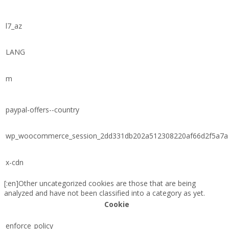
l7_az
LANG
m
paypal-offers--country
wp_woocommerce_session_2dd331db202a512308220af66d2f5a7a
x-cdn
[:en]Other uncategorized cookies are those that are being
analyzed and have not been classified into a category as yet.
Cookie
enforce_policy