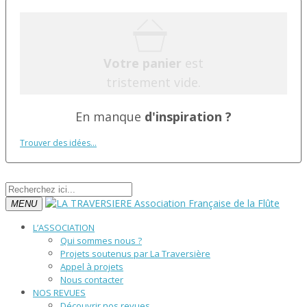
Votre panier
est
tristement vide.
En manque
d'inspiration ?
Trouver des idées...
MENU
L’ASSOCIATION
Qui sommes nous ?
Projets soutenus par La Traversière
Appel à projets
Nous contacter
NOS REVUES
Découvrir nos revues