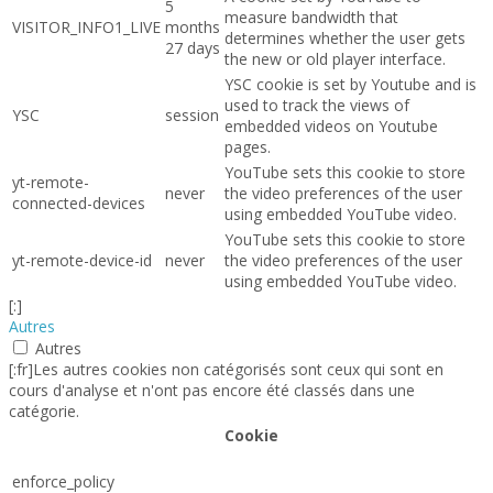
5
measure bandwidth that
VISITOR_INFO1_LIVE
months
determines whether the user gets
27 days
the new or old player interface.
YSC cookie is set by Youtube and is
used to track the views of
YSC
session
embedded videos on Youtube
pages.
YouTube sets this cookie to store
yt-remote-
never
the video preferences of the user
connected-devices
using embedded YouTube video.
YouTube sets this cookie to store
yt-remote-device-id
never
the video preferences of the user
using embedded YouTube video.
[:]
Autres
Autres
[:fr]Les autres cookies non catégorisés sont ceux qui sont en
cours d'analyse et n'ont pas encore été classés dans une
catégorie.
Cookie
enforce_policy