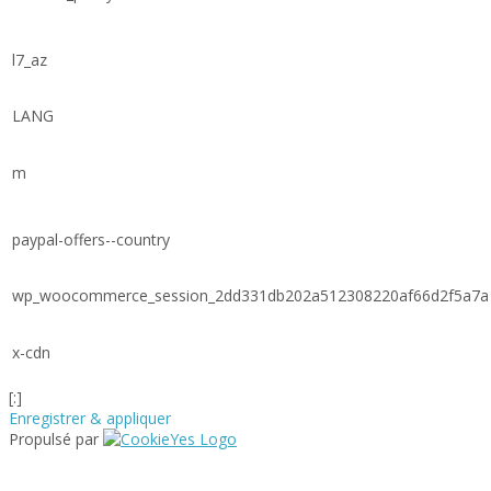
l7_az
LANG
m
paypal-offers--country
wp_woocommerce_session_2dd331db202a512308220af66d2f5a7a
x-cdn
[:]
Enregistrer & appliquer
Propulsé par