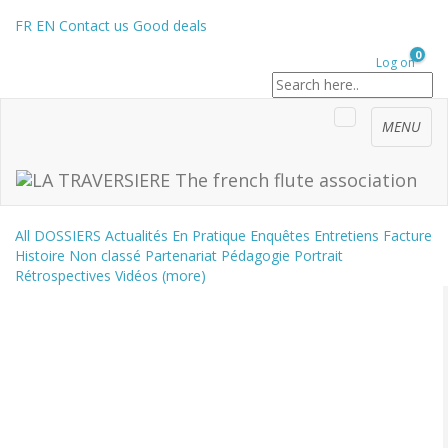
FR
EN
Contact us
Good deals
0
Log on
MENU
All
DOSSIERS
Actualités
En Pratique
Enquêtes
Entretiens
Facture
Histoire
Non classé
Partenariat
Pédagogie
Portrait
Rétrospectives
Vidéos
(more)