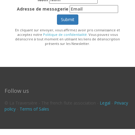
Adresse de messagerie
Submit
En cliquant sur envoyer, vous affirmez avoir pris connaissance et
acceptez notre
Politique de confidentialité.
Vous pouvez vous
désinscrire à tout moment en utilisant les liens de désinscription
présents sur les Newsletter.
Follow us
© La Traversière - The french flute association -
Legal
-
Privacy
policy
-
Terms of Sales