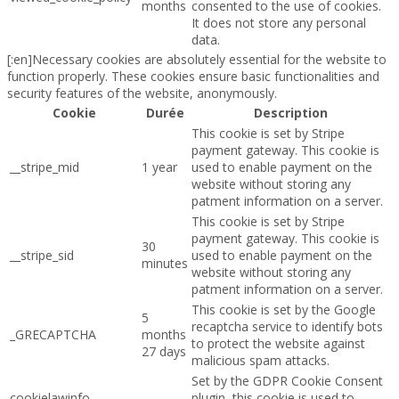
months
consented to the use of cookies.
It does not store any personal
data.
[:en]Necessary cookies are absolutely essential for the website to
function properly. These cookies ensure basic functionalities and
security features of the website, anonymously.
Cookie
Durée
Description
This cookie is set by Stripe
payment gateway. This cookie is
__stripe_mid
1 year
used to enable payment on the
website without storing any
patment information on a server.
This cookie is set by Stripe
payment gateway. This cookie is
30
__stripe_sid
used to enable payment on the
minutes
website without storing any
patment information on a server.
This cookie is set by the Google
5
recaptcha service to identify bots
_GRECAPTCHA
months
to protect the website against
27 days
malicious spam attacks.
Set by the GDPR Cookie Consent
cookielawinfo-
plugin, this cookie is used to