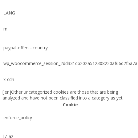
LANG
m
paypal-offers--country
wp_woocommerce_session_2dd331db202a512308220af66d2f5a7a
x-cdn
[:en]Other uncategorized cookies are those that are being
analyzed and have not been classified into a category as yet.
Cookie
enforce_policy
l7_az