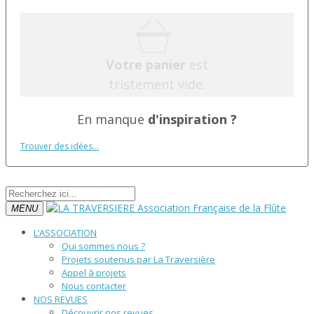
Votre panier
est
tristement vide.
En manque
d'inspiration ?
Trouver des idées...
MENU
L’ASSOCIATION
Qui sommes nous ?
Projets soutenus par La Traversière
Appel à projets
Nous contacter
NOS REVUES
Découvrir nos revues