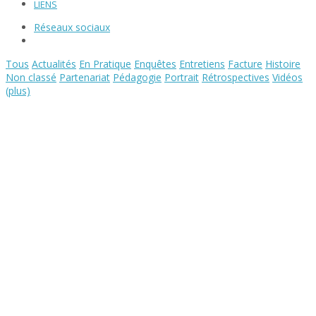
LIENS
Réseaux sociaux
Tous
Actualités
En Pratique
Enquêtes
Entretiens
Facture
Histoire
Non classé
Partenariat
Pédagogie
Portrait
Rétrospectives
Vidéos
(plus)