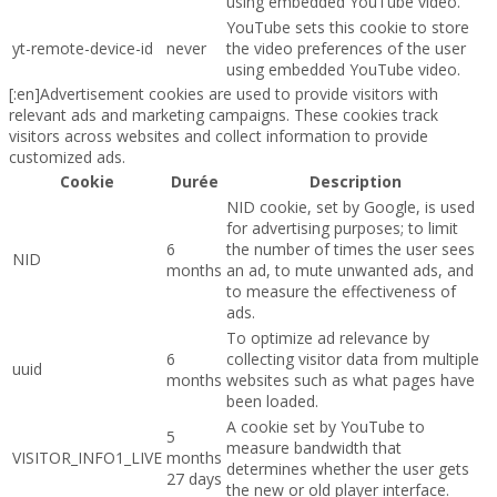
using embedded YouTube video.
YouTube sets this cookie to store
yt-remote-device-id
never
the video preferences of the user
using embedded YouTube video.
[:en]Advertisement cookies are used to provide visitors with
relevant ads and marketing campaigns. These cookies track
visitors across websites and collect information to provide
customized ads.
Cookie
Durée
Description
NID cookie, set by Google, is used
for advertising purposes; to limit
6
the number of times the user sees
NID
months
an ad, to mute unwanted ads, and
to measure the effectiveness of
ads.
To optimize ad relevance by
6
collecting visitor data from multiple
uuid
months
websites such as what pages have
been loaded.
A cookie set by YouTube to
5
measure bandwidth that
VISITOR_INFO1_LIVE
months
determines whether the user gets
27 days
the new or old player interface.