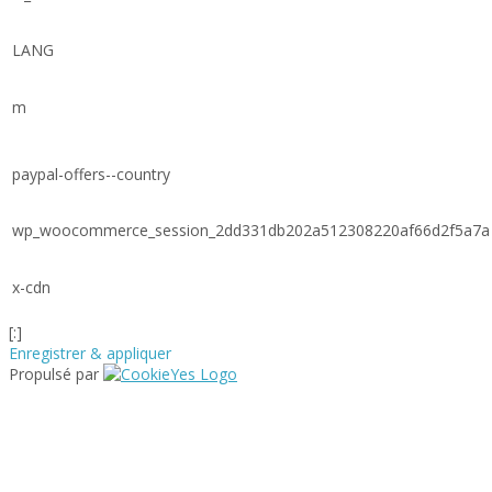
LANG
m
paypal-offers--country
wp_woocommerce_session_2dd331db202a512308220af66d2f5a7a
x-cdn
[:]
Enregistrer & appliquer
Propulsé par