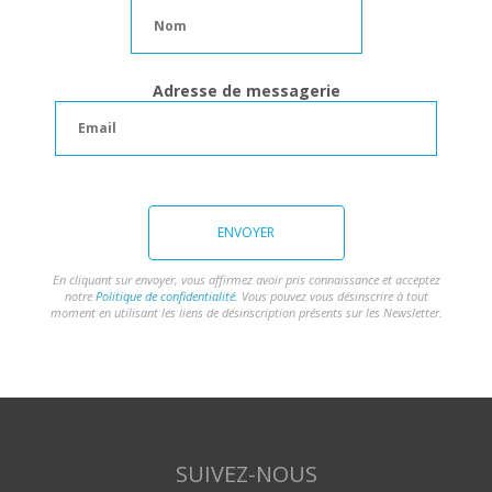
Adresse de messagerie
ENVOYER
En cliquant sur envoyer, vous affirmez avoir pris connaissance et acceptez
notre
Politique de confidentialité.
Vous pouvez vous désinscrire à tout
moment en utilisant les liens de désinscription présents sur les Newsletter.
SUIVEZ-NOUS