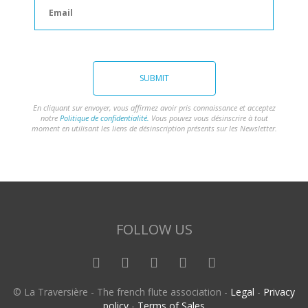
SUBMIT
En cliquant sur envoyer, vous affirmez avoir pris connaissance et acceptez
notre
Politique de confidentialité.
Vous pouvez vous désinscrire à tout
moment en utilisant les liens de désinscription présents sur les Newsletter.
FOLLOW US
© La Traversière - The french flute association -
Legal
-
Privacy
policy
-
Terms of Sales