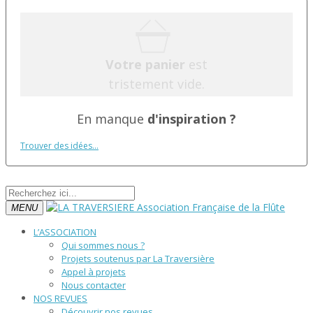
Votre panier
est
tristement vide.
En manque
d'inspiration ?
Trouver des idées...
MENU
L’ASSOCIATION
Qui sommes nous ?
Projets soutenus par La Traversière
Appel à projets
Nous contacter
NOS REVUES
Découvrir nos revues