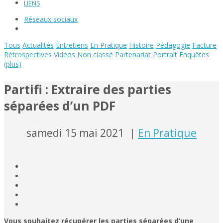
LIENS
Réseaux sociaux
Tous
Actualités
Entretiens
En Pratique
Histoire
Pédagogie
Facture
Rétrospectives
Vidéos
Non classé
Partenariat
Portrait
Enquêtes
(plus)
Partifi : Extraire des parties
séparées d’un PDF
samedi 15 mai 2021
|
En Pratique
Vous souhaitez récupérer les parties séparées d’une