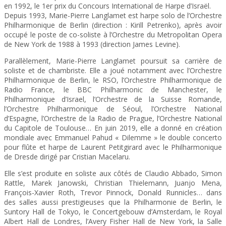
en 1992, le 1er prix du Concours International de Harpe d’Israël.
Depuis 1993, Marie-Pierre Langlamet est harpe solo de l’Orchestre
Philharmonique de Berlin (direction : Kirill Petrenko), après avoir
occupé le poste de co-soliste à l’Orchestre du Metropolitan Opera
de New York de 1988 à 1993 (direction James Levine).
Parallèlement, Marie-Pierre Langlamet poursuit sa carrière de
soliste et de chambriste. Elle a joué notamment avec l’Orchestre
Philharmonique de Berlin, le RSO, l’Orchestre Philharmonique de
Radio France, le BBC Philharmonic de Manchester, le
Philharmonique d’Israel, l’Orchestre de la Suisse Romande,
l’Orchestre Philharmonique de Séoul, l’Orchestre National
d’Espagne, l’Orchestre de la Radio de Prague, l’Orchestre National
du Capitole de Toulouse… En juin 2019, elle a donné en création
mondiale avec Emmanuel Pahud « Dilemme » le double concerto
pour flûte et harpe de Laurent Petitgirard avec le Philharmonique
de Dresde dirigé par Cristian Macelaru.
Elle s’est produite en soliste aux côtés de Claudio Abbado, Simon
Rattle, Marek Janowski, Christian Thielemann, Juanjo Mena,
François-Xavier Roth, Trevor Pinnock, Donald Runnicles… dans
des salles aussi prestigieuses que la Philharmonie de Berlin, le
Suntory Hall de Tokyo, le Concertgebouw d’Amsterdam, le Royal
Albert Hall de Londres, l’Avery Fisher Hall de New York, la Salle