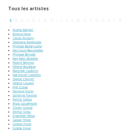
Tous les artistes
#
A
B
C
D
F
G
H
I
J
K
L
M
O
P
Q
R
S
T
W
Z
András Adorján
Antonio Arias
Claudi Arimany
Stéphane Avellaneda
Philippe Barbey-Lallia
Jean-Louis Beaumadier
Philippe Bernold
Jean-Marc Boissière
Florent Bontron
Hélène Boulègue
Mathilde Calderini
José-Daniel Castellon
Sophie Cherrier
Hélène Couvert
Kyle Dzapo
Hermine Forray
Sandrine François
Patrick Gallois
Anaïs Gaudemard
Olivier Giraud
Amihai Grosz
Ensemble Hélios
Gaspar Hoyos
Juliette Hurel
Futaba Inoue