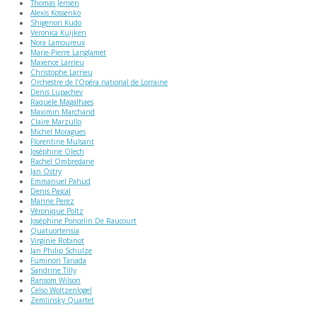
Thomas Jensen
Alexis Kossenko
Shigenori Kudo
Veronica Kuijken
Nora Lamoureux
Marie-Pierre Langlamet
Maxence Larrieu
Christophe Larrieu
Orchestre de l’Opéra national de Lorraine
Denis Lupachev
Raquele Magalhaes
Maximin Marchand
Claire Marzullo
Michel Moragues
Florentine Mulsant
Joséphine Olech
Rachel Ombredane
Jan Ostry
Emmanuel Pahud
Denis Pascal
Marine Perez
Véronique Poltz
Joséphine Poncelin De Raucourt
Quatuortensia
Virginie Robinot
Jan Philip Schulze
Fuminori Tanada
Sandrine Tilly
Ransom Wilson
Celso Woltzenlogel
Zemlinsky Quartet