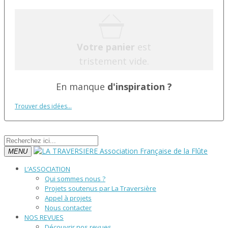
Votre panier
est
tristement vide.
En manque
d'inspiration ?
Trouver des idées...
MENU
L’ASSOCIATION
Qui sommes nous ?
Projets soutenus par La Traversière
Appel à projets
Nous contacter
NOS REVUES
Découvrir nos revues