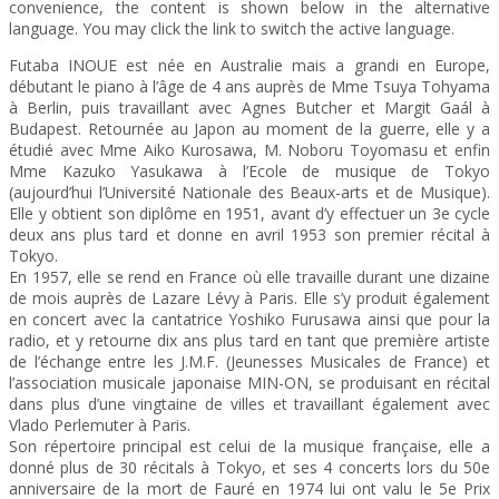
convenience, the content is shown below in the alternative
language. You may click the link to switch the active language.
Futaba INOUE est née en Australie mais a grandi en Europe,
débutant le piano à l’âge de 4 ans auprès de Mme Tsuya Tohyama
à Berlin, puis travaillant avec Agnes Butcher et Margit Gaál à
Budapest. Retournée au Japon au moment de la guerre, elle y a
étudié avec Mme Aiko Kurosawa, M. Noboru Toyomasu et enfin
Mme Kazuko Yasukawa à l’Ecole de musique de Tokyo
(aujourd’hui l’Université Nationale des Beaux-arts et de Musique).
Elle y obtient son diplôme en 1951, avant d’y effectuer un 3e cycle
deux ans plus tard et donne en avril 1953 son premier récital à
Tokyo.
En 1957, elle se rend en France où elle travaille durant une dizaine
de mois auprès de Lazare Lévy à Paris. Elle s’y produit également
en concert avec la cantatrice Yoshiko Furusawa ainsi que pour la
radio, et y retourne dix ans plus tard en tant que première artiste
de l’échange entre les J.M.F. (Jeunesses Musicales de France) et
l’association musicale japonaise MIN-ON, se produisant en récital
dans plus d’une vingtaine de villes et travaillant également avec
Vlado Perlemuter à Paris.
Son répertoire principal est celui de la musique française, elle a
donné plus de 30 récitals à Tokyo, et ses 4 concerts lors du 50e
anniversaire de la mort de Fauré en 1974 lui ont valu le 5e Prix