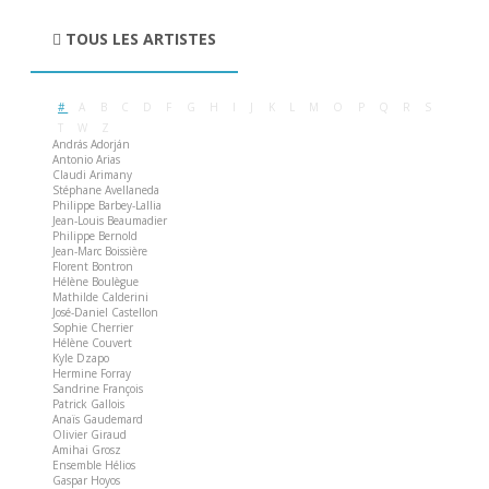
TOUS LES ARTISTES
#
A
B
C
D
F
G
H
I
J
K
L
M
O
P
Q
R
S
T
W
Z
András Adorján
Antonio Arias
Claudi Arimany
Stéphane Avellaneda
Philippe Barbey-Lallia
Jean-Louis Beaumadier
Philippe Bernold
Jean-Marc Boissière
Florent Bontron
Hélène Boulègue
Mathilde Calderini
José-Daniel Castellon
Sophie Cherrier
Hélène Couvert
Kyle Dzapo
Hermine Forray
Sandrine François
Patrick Gallois
Anaïs Gaudemard
Olivier Giraud
Amihai Grosz
Ensemble Hélios
Gaspar Hoyos