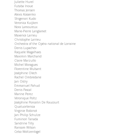
Juliette Hurel
Futaba Inoue
Thomas Jensen
Alexis Kossenko
Shigenori Kudo
Veronica Kuijken
Nora Lamoureux
Marie-Pierre Langlamet
Maxence Larrieu
Christophe Larrieu
Orchestra of the Opéra national de Lorraine
Denis Lupachev
Raquele Magalhaes
Maximin Marchand
Claire Marzullo
Michel Moragues
Florentine Mulsant
Joséphine Olech
Rachel Ombredane
Jan Ostry
Emmanuel Pahud
Denis Pascal
Marine Perez
Véronique Poltz
Joséphine Poncelin De Raucourt
Quatuortensia
Virginie Robinot
Jan Philip Schulze
Fuminori Tanada
Sandrine Tilly
Ransom Wilson
Celso Woltzenlogel