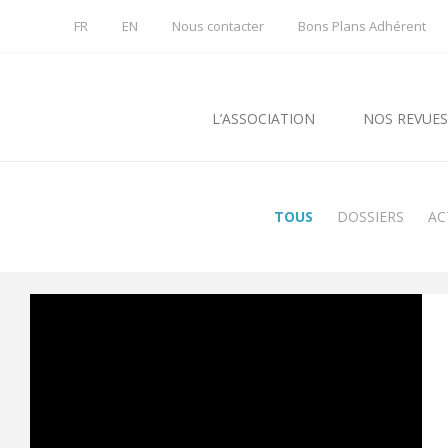
FR
EN
Nous contacter
Bons Plans Adhérent
L’ASSOCIATION
NOS REVUES
TOUS
DOSSIERS
AC